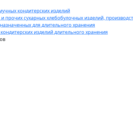
 мучных кондитерских изделий
я и прочих сухарных хлебобулочных изделий, производст
дназначенных для длительного хранения
х кондитерских изделий длительного хранения
ров