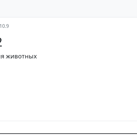
10.9
2
ля животных