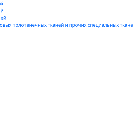
ий
ей
ней
хровых полотенечных тканей и прочих специальных ткан