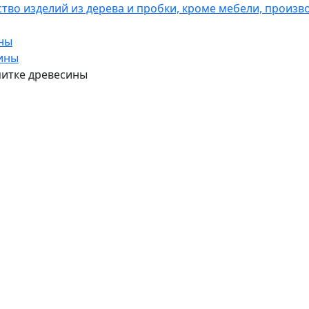
тво изделий из дерева и пробки, кроме мебели, произв
ины
сины
опитке древесины