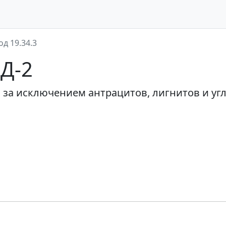
од 19.34.3
ЭД-2
 за исключением антрацитов, лигнитов и уг