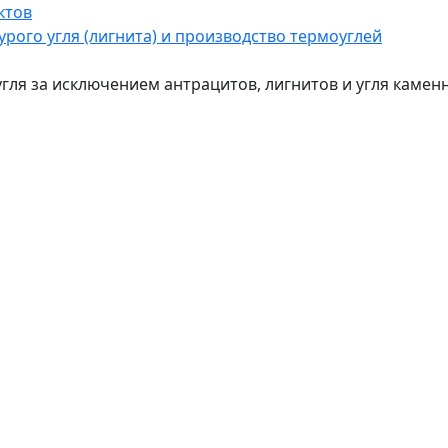
ктов
бурого угля (лигнита) и производство термоуглей
 угля за исключением антрацитов, лигнитов и угля каме