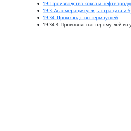
19: Производство кокса и нефтепроду
19.3: Агломерация угля, антрацита и 
19.34: Производство термоуглей
19.34.3: Производство теромуглей из