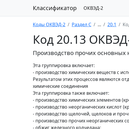
Классификатор
ОКВЭД-2
Коды ОКВЭД-2
Раздел C
...
20.1
Ко
Код 20.13 ОКВЭД
Производство прочих основных 
Эта группировка включает:
- производство химических веществ с и
Результатом этих процессов являются о
химические соединения
Эта группировка также включает:
- производство химических элементов (к
- производство неорганических кислот (к
- производство щелочей, щелоков и проч
- производство прочих неорганических с
- обжиг железного колчедана;