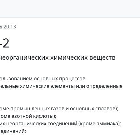
д 20.13
-2
неорганических химических веществ
спользованием основных процессов
тдельные химические элементы или определенные
роме промышленных газов и основных сплавов);
роме азотной кислоты);
их неорганических соединений (кроме аммиака);
оединений;