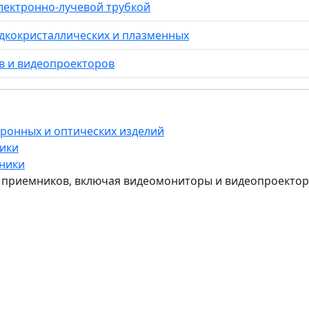
лектронно-лучевой трубкой
дкокристаллических и плазменных
в и видеопроекторов
тронных и оптических изделий
ники
оники
х приемников, включая видеомониторы и видеопроекто