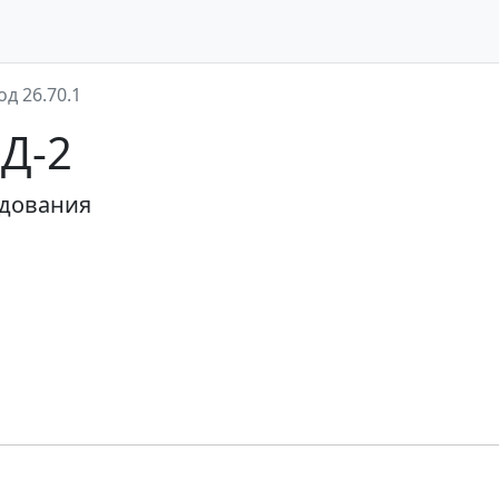
од 26.70.1
ЭД-2
удования