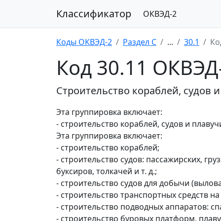
Классификатор
ОКВЭД-2
Коды ОКВЭД-2
Раздел C
...
30.1
Ко
Код 30.11 ОКВЭД
Строительство кораблей, судов 
Эта группировка включает:
- строительство кораблей, судов и плаву
Эта группировка включает:
- строительство кораблей;
- строительство судов: пассажирских, гру
буксиров, толкачей и т. д.;
- строительство судов для добычи (выло
- строительство транспортных средств на
- строительство подводных аппаратов: с
- строительство буровых платформ, плав