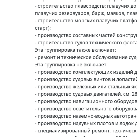
- строительство плавсредств: плавучих д
плавучих резервуаров, барж, маяков, плав
- строительство морских плавучих платфо
старт);
- производство составных частей констру
- строительство судов технического флота
Эта группировка также включает:
- ремонт и техническое обслуживание суд
Эта группировка не включает:
- производство комплектующих изделий для
- производство судовых винтов и лопастей,
- производство железных или стальных яко
- производство судовых двигателей, см. 28
- производство навигационного оборудован
- производство осветительного оборудован
- производство наземно-водных автотранс
- производство надувных плотов и лодок дл
- специализированный ремонт, технически