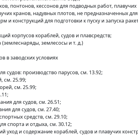
оков, понтонов, кессонов для подводных работ, плавучих
учих кранов, надувных плотов, не предназначенных для ц
рм и конструкций для подготовки к пуску и запуска рак
кций корпусов кораблей, судов и плавсредств;
 (землеснаряды, землесосы и т. д.)
ов в заводских условиях
 судов: производство парусов, см. 13.92;
 см. 25.99;
рей, см. 25.99;
.11;
ия для судов, см. 26.51;
ия для судов, см. 27.40;
портных средств, см. 29.10;
я спорта и отдыха, см. 30.12;
й уход и содержание кораблей, судов и плавучих констру