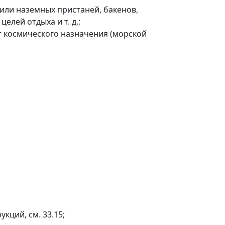
 или наземных пристаней, бакенов,
елей отдыха и т. д.;
ет космического назначения (морской
кций, см. 33.15;