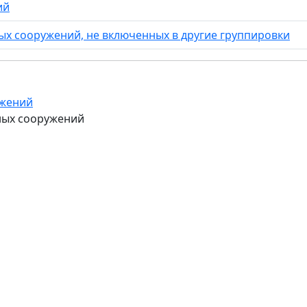
ий
х сооружений, не включенных в другие группировки
ужений
ных сооружений