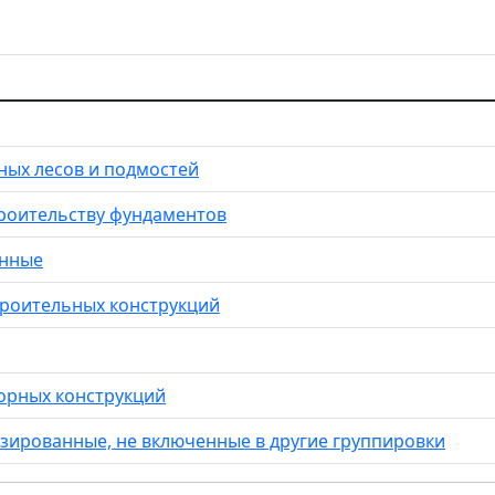
ных лесов и подмостей
троительству фундаментов
онные
троительных конструкций
борных конструкций
зированные, не включенные в другие группировки