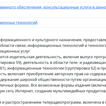
ммного обеспечения, консультационные услуги в данно
ционных технологий
нформационного и культурного назначения, предоставл
в области связи, информационных технологий и техноло
мационных услуг
ются издательская деятельность, включая выпуск прогр
ировка 59), деятельность в области теле- и радиовещан
 61), информационные технологии (группировка 62) и 
ность включает приобретение авторских прав на содер
содержания широкой общественности путем организации
зличных формах. Все возможные формы издания (включа
 сеть Интернет, создание мультимедийных продуктов,
м и распространением телерадиопрограмм, включена в гр