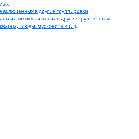
емых
е включенных в другие группировки
паемых, не включенных в другие группировки
варца, слюды, мусковита и т. д.