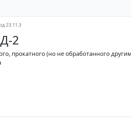
од 23.11.3
ЭД-2
го, прокатного (но не обработанного други
а